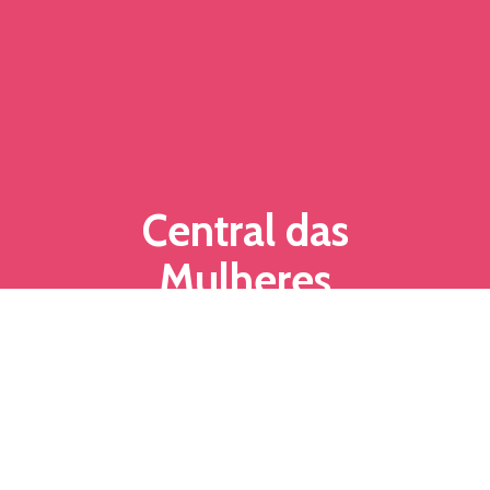
Central das
Mulheres
A campanha
Central das Mulheres
tem como objetivo dar voz às
mulheres que sofreram e sofrem
violência de gênero diariamente.
Muitas vezes, seguimos caladas,
pelos mais diversos motivos:
medo,